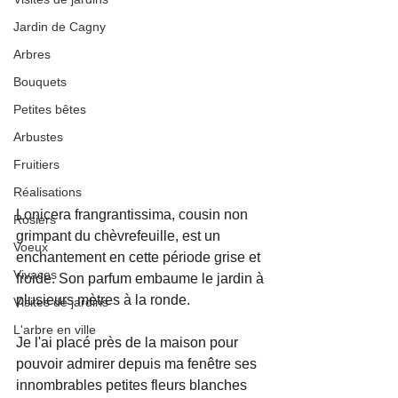
Jardin de Cagny
Arbres
Bouquets
Petites bêtes
Arbustes
Fruitiers
Réalisations
Lonicera frangrantissima, cousin non 
Rosiers
grimpant du chèvrefeuille, est un 
Voeux
enchantement en cette période grise et 
Vivaces
froide. Son parfum embaume le jardin à 
plusieurs mètres à la ronde.
Visites de jardins
L'arbre en ville
Je l'ai placé près de la maison pour 
pouvoir admirer depuis ma fenêtre ses 
innombrables petites fleurs blanches 