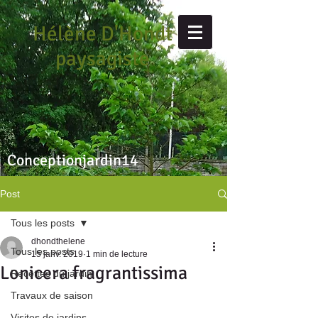
Hélène D'Hondt
paysagiste
Conceptionjardin14
Post
Tous les posts
dhondthelene
Tous les posts
15 janv. 2019
1 min de lecture
Lonicera fragrantissima
Recettes du jardin
Travaux de saison
Visites de jardins